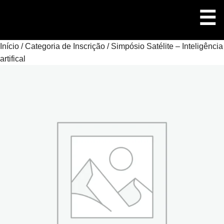
Pular
☰
para
o
conteúdo
M
Início
/
Categoria de Inscrição
/ Simpósio Satélite – Inteligência
artifical
P