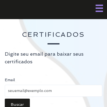
Pular
☰
para
o
conteúdo
M
CERTIFICADOS
P
Digite seu email para baixar seus
certificados
Email
Buscar