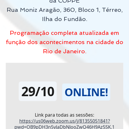
da COPPE
Rua Moniz Aragão, 360, Bloco 1, Térreo,
Ilha do Fundão.
Programação completa atualizada em
função dos acontecimentos na cidade do
Rio de Janeiro.
29/10
ONLINE!
Link para todas as sessões:
https://us06web.zoom.us/j/81355051841?
pwd=OB9pDH3n5yJaDbNJooZwQ46H9Az5SK.1