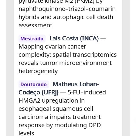
pyruvate kinase M2 (PKM2) by
naphthoquinone–triazol–coumarin
hybrids and autophagic cell death
assessment
Laís Costa (INCA)
—
Mestrado
Mapping ovarian cancer
complexity: spatial transcriptomics
reveals tumor microenvironment
heterogeneity
Matheus Lohan-
Doutorado
Codeço (UFRJ)
— 5-FU–induced
HMGA2 upregulation in
esophageal squamous cell
carcinoma impairs treatment
response by modulating DPD
levels