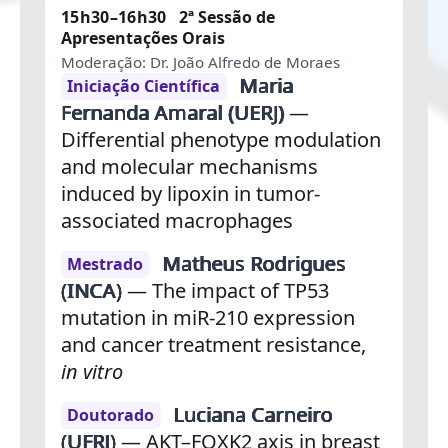
15h30–16h30
2ª Sessão de
Apresentações Orais
Moderação: Dr. João Alfredo de Moraes
Maria
Iniciação Científica
Fernanda Amaral (UERJ)
—
Differential phenotype modulation
and molecular mechanisms
induced by lipoxin in tumor-
associated macrophages
Matheus Rodrigues
Mestrado
(INCA)
— The impact of TP53
mutation in miR-210 expression
and cancer treatment resistance,
in vitro
Luciana Carneiro
Doutorado
(UFRJ)
— AKT–FOXK2 axis in breast