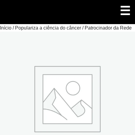
Pular
☰
para
o
conteúdo
M
Início
/
Populariza a ciência do câncer
/ Patrocinador da Rede
P