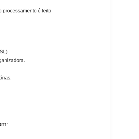
 processamento é feito
SSL).
ganizadora.
órias.
om: