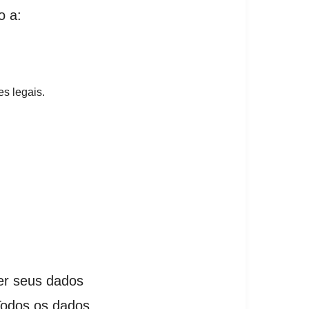
o a:
es legais.
er seus dados
Todos os dados