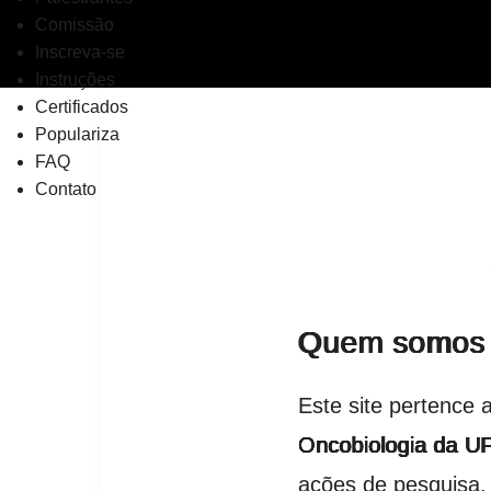
Pular
Comissão
para
Inscreva-se
o
Instruções
conteúdo
Certificados
Populariza
FAQ
Contato
Quem somos
Este site pertence
Oncobiologia da U
ações de pesquisa, 