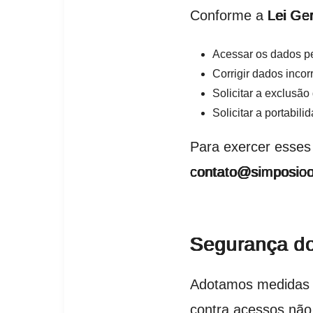
Conforme a
Lei Ge
Acessar os dados p
Corrigir dados incor
Solicitar a exclusã
Solicitar a portabil
Para exercer esses 
contato@simposioo
Segurança d
Adotamos medidas t
contra acessos não