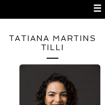
Pular
☰
para
o
conteúdo
M
TATIANA MARTINS
P
TILLI