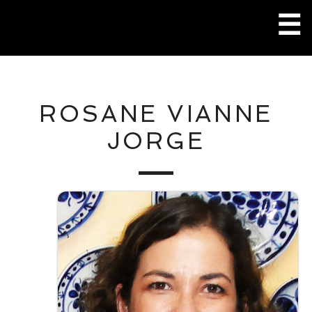
Pular
☰
para
o
conteúdo
M
ROSANE VIANNE
P
JORGE