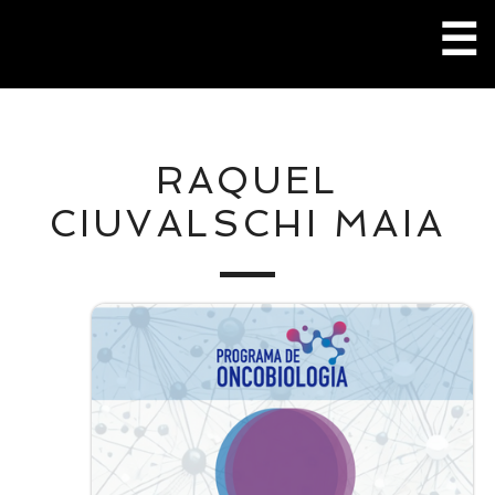
Pular
☰
para
o
conteúdo
M
RAQUEL
P
CIUVALSCHI MAIA