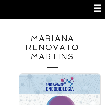
Pular
☰
para
o
conteúdo
M
MARIANA
P
RENOVATO
MARTINS