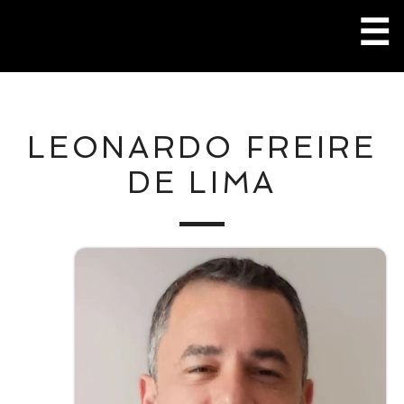
Pular
☰
para
o
conteúdo
M
LEONARDO FREIRE
P
DE LIMA