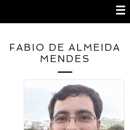
Pular
☰
para
o
conteúdo
M
FABIO DE ALMEIDA
P
MENDES