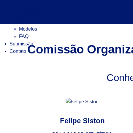
Pular
Programação
para
Palestrantes
o
Instruções
conteúdo
Modelos
FAQ
Submissão
Comissão Organiz
Contato
Conhe
Felipe Siston