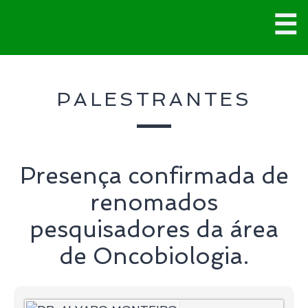
Pular
☰
para
o
conteúdo
M
PALESTRANTES
P
Presença confirmada de
renomados
pesquisadores da área
de Oncobiologia.