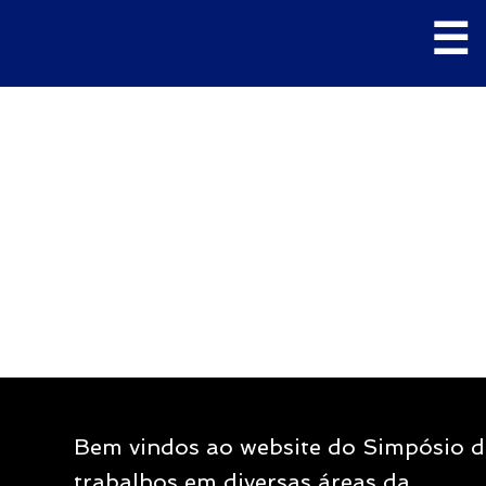
Pular
☰
para
o
conteúdo
M
P
Bem vindos ao website do Simpósio de
trabalhos em diversas áreas da